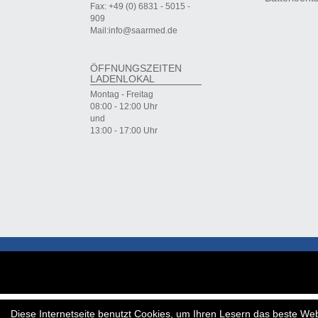
Fax: +49 (0) 6831 - 5015 -
909
Mail:info@saarmed.de
ÖFFNUNGSZEITEN
LADENLOKAL
Montag - Freitag
08:00 - 12:00 Uhr
und
13:00 - 17:00 Uhr
Diese Internetseite benutzt Cookies, um Ihren Lesern das beste Web