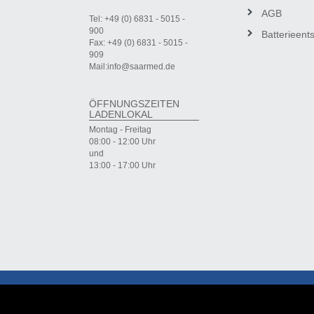
AGB
Tel: +49 (0) 6831 - 5015 -
900
Batterieent
Fax: +49 (0) 6831 - 5015 -
909
Mail:info@saarmed.de
ÖFFNUNGSZEITEN
LADENLOKAL
Montag - Freitag
08:00 - 12:00 Uhr
und
13:00 - 17:00 Uhr