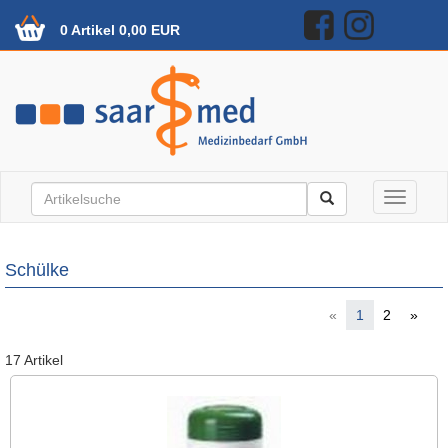
0 Artikel 0,00 EUR
Toggle n
Schülke
«
1
2
»
17 Artikel