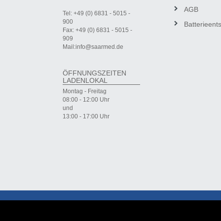
AGB
Tel: +49 (0) 6831 - 5015 -
900
Batterieent
Fax: +49 (0) 6831 - 5015 -
909
Mail:info@saarmed.de
ÖFFNUNGSZEITEN
LADENLOKAL
Montag - Freitag
08:00 - 12:00 Uhr
und
13:00 - 17:00 Uhr