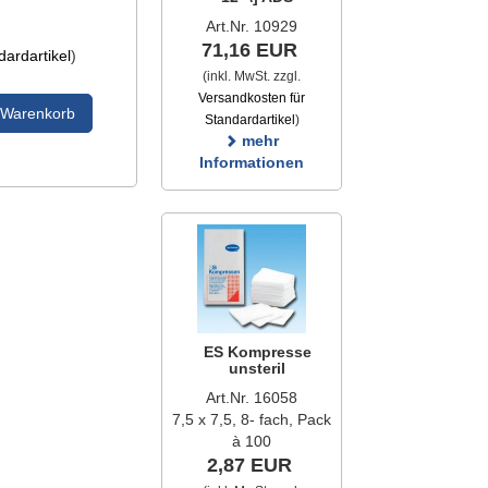
Art.Nr. 10929
71,16 EUR
ardartikel
)
(inkl. MwSt. zzgl.
Versandkosten für
 Warenkorb
Standardartikel
)
mehr
Informationen
ES Kompresse
unsteril
Art.Nr. 16058
7,5 x 7,5, 8- fach, Pack
à 100
2,87 EUR