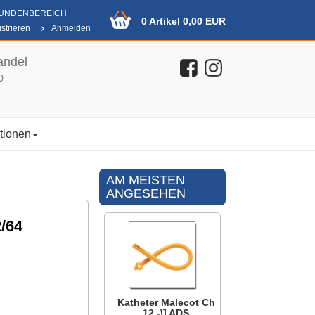
KUNDENBEREICH
0 Artikel 0,00 EUR
strieren
Anmelden
andel
0
tionen
AM MEISTEN
ANGESEHEN
/64
Katheter Malecot Ch
12 -\] ADS