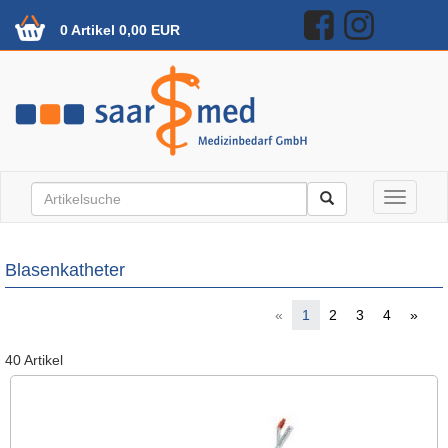
0 Artikel 0,00 EUR
Toggle n
Blasenkatheter
«
1
2
3
4
»
40 Artikel