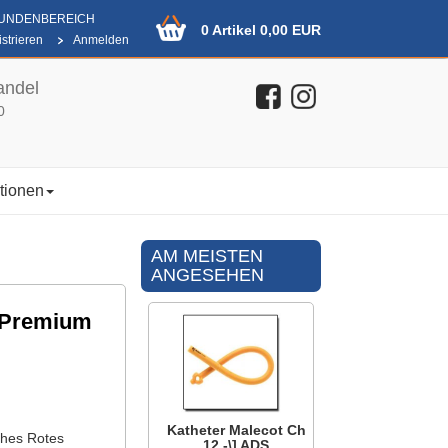
KUNDENBEREICH
0 Artikel 0,00 EUR
strieren
Anmelden
andel
0
tionen
AM MEISTEN
ANGESEHEN
, Premium
Katheter Malecot Ch
ches Rotes
12 -\] ADS