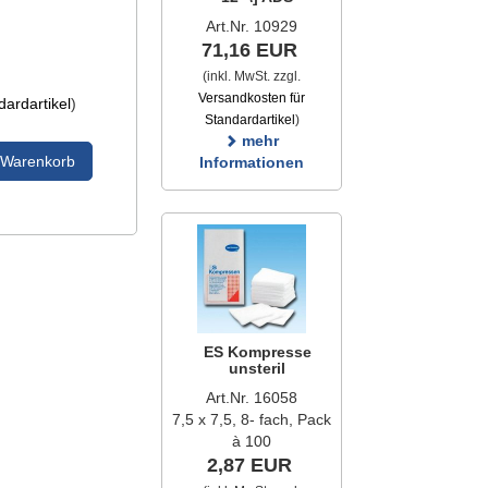
Art.Nr. 10929
71,16 EUR
(inkl. MwSt. zzgl.
Versandkosten für
ardartikel
)
Standardartikel
)
mehr
 Warenkorb
Informationen
ES Kompresse
unsteril
Art.Nr. 16058
7,5 x 7,5, 8- fach, Pack
à 100
2,87 EUR