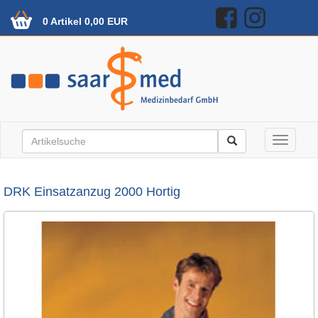
0 Artikel 0,00 EUR
Toggle n
DRK Einsatzanzug 2000 Hortig