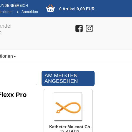
KUNDENBEREICH
0 Artikel 0,00 EUR
strieren
Anmelden
andel
0
tionen
AM MEISTEN
ANGESEHEN
lexx Pro
Katheter Malecot Ch
12 -\] ADS