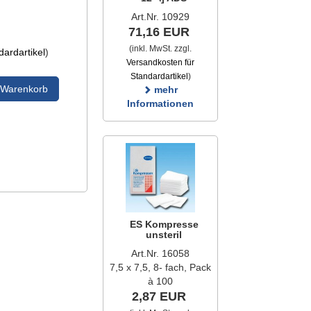
Art.Nr. 10929
71,16 EUR
(inkl. MwSt. zzgl.
ardartikel
)
Versandkosten für
Standardartikel
)
 Warenkorb
mehr
Informationen
ES Kompresse
unsteril
Art.Nr. 16058
7,5 x 7,5, 8- fach, Pack
à 100
2,87 EUR