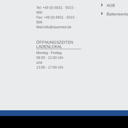
AGB
Tel: +49 (0) 6831 - 5015 -
900
Batterieent
Fax: +49 (0) 6831 - 5015 -
909
Mail:info@saarmed.de
ÖFFNUNGSZEITEN
LADENLOKAL
Montag - Freitag
08:00 - 12:00 Uhr
und
13:00 - 17:00 Uhr