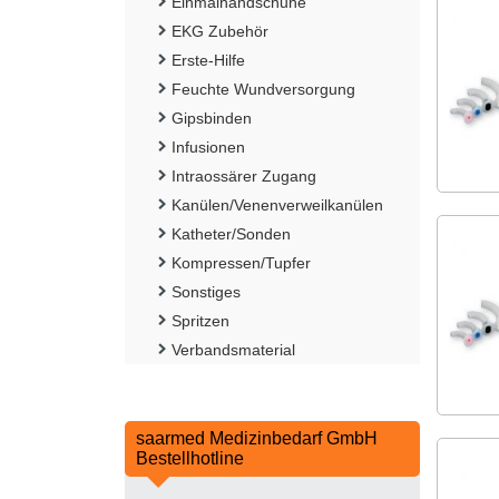
Einmalhandschuhe
EKG Zubehör
Erste-Hilfe
Feuchte Wundversorgung
Gipsbinden
Infusionen
Intraossärer Zugang
Kanülen/Venenverweilkanülen
Katheter/Sonden
Kompressen/Tupfer
Sonstiges
Spritzen
Verbandsmaterial
saarmed Medizinbedarf GmbH
Bestellhotline