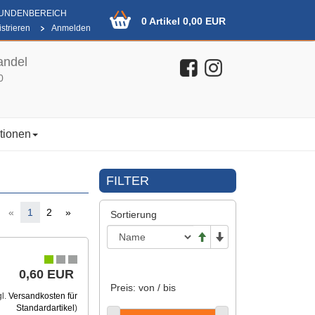
KUNDENBEREICH
0 Artikel 0,00 EUR
strieren
Anmelden
andel
0
tionen
FILTER
«
1
2
»
Sortierung
0,60 EUR
Preis: von / bis
gl.
Versandkosten für
Standardartikel
)