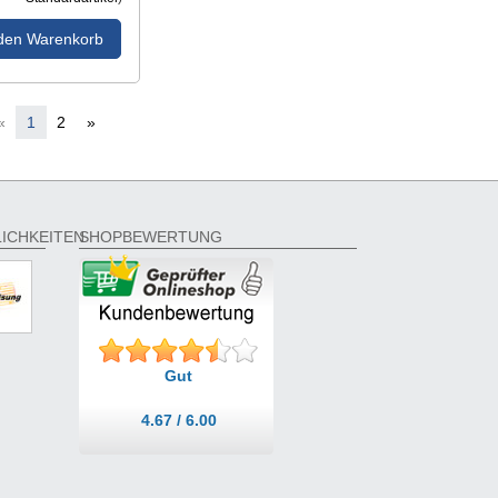
 den Warenkorb
«
1
2
»
ICHKEITEN
SHOPBEWERTUNG
Gut
4.67 / 6.00