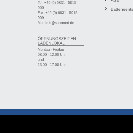
AGB
Tel: +49 (0) 6831 - 5015 -
900
Batterieent
Fax: +49 (0) 6831 - 5015 -
909
Mail:info@saarmed.de
ÖFFNUNGSZEITEN
LADENLOKAL
Montag - Freitag
08:00 - 12:00 Uhr
und
13:00 - 17:00 Uhr