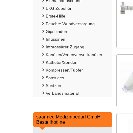
Einmalhandschuhe
EKG Zubehör
Erste-Hilfe
Feuchte Wundversorgung
Gipsbinden
Infusionen
Intraossärer Zugang
Kanülen/Venenverweilkanülen
Katheter/Sonden
Kompressen/Tupfer
Sonstiges
Spritzen
Verbandsmaterial
saarmed Medizinbedarf GmbH
Bestellhotline