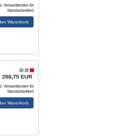
gl.
Versandkosten für
Standardartikel
)
 den Warenkorb
288,75 EUR
gl.
Versandkosten für
Standardartikel
)
 den Warenkorb