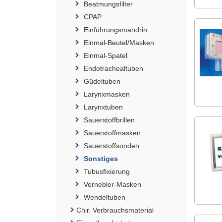
Beatmungsfilter
CPAP
Einführungsmandrin
Einmal-Beutel/Masken
Einmal-Spatel
Endotrachealtuben
Güdeltuben
Larynxmasken
Larynxtuben
Sauerstoffbrillen
Sauerstoffmasken
Sauerstoffsonden
Sonstiges
Tubusfixierung
Vernebler-Masken
Wendeltuben
Chir. Verbrauchsmaterial