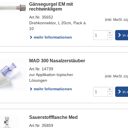
Gänsegurgel EM mit
rechtwinkligem
Art.Nr. 35652
(inkl. MwSt. zz
Drehkonnektor, L 20cm, Pack à
10
in
mehr Informationen
MAD 300 Nasalzerstäuber
Art.Nr. 14739
zur Applikation topischer
(inkl. MwSt. zz
Lösungen
mehr Informationen
in
Sauerstoffflasche Med
Art.Nr. 35859