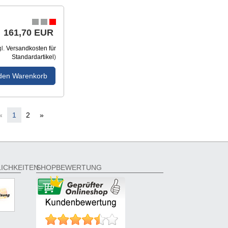
161,70 EUR
gl.
Versandkosten für
Standardartikel
)
 den Warenkorb
«
1
2
»
ICHKEITEN
SHOPBEWERTUNG