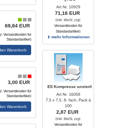
Art.Nr. 10929
71,16 EUR
(inkl. MwSt. zzgl.
69,84 EUR
Versandkosten für
Standardartikel
)
gl.
Versandkosten für
mehr Informationen
Standardartikel
)
 den Warenkorb
3,00 EUR
ES Kompresse unsteril
gl.
Versandkosten für
Art.Nr. 16058
Standardartikel
)
7,5 x 7,5, 8- fach, Pack à
100
 den Warenkorb
2,87 EUR
(inkl. MwSt. zzgl.
Versandkosten für