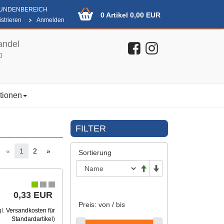
KUNDENBEREICH
0 Artikel 0,00 EUR
strieren
Anmelden
andel
0
tionen
FILTER
«
1
2
»
Sortierung
0,33 EUR
Preis: von / bis
gl.
Versandkosten für
Standardartikel
)