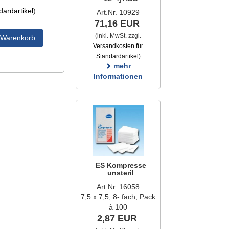
ardartikel
)
Art.Nr. 10929
71,16 EUR
(inkl. MwSt. zzgl.
 Warenkorb
Versandkosten für
Standardartikel
)
mehr
Informationen
ES Kompresse
unsteril
Art.Nr. 16058
7,5 x 7,5, 8- fach, Pack
à 100
2,87 EUR