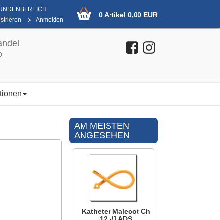
KUNDENBEREICH
0 Artikel 0,00 EUR
strieren
Anmelden
andel
0
tionen
AM MEISTEN
ANGESEHEN
Katheter Malecot Ch
12 -\] ADS