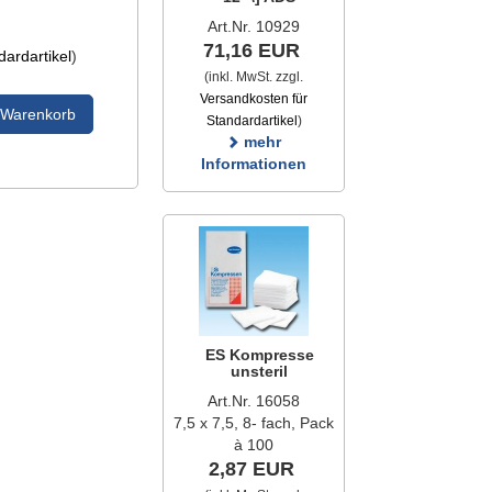
Art.Nr. 10929
71,16 EUR
ardartikel
)
(inkl. MwSt. zzgl.
Versandkosten für
 Warenkorb
Standardartikel
)
mehr
Informationen
ES Kompresse
unsteril
Art.Nr. 16058
7,5 x 7,5, 8- fach, Pack
à 100
2,87 EUR