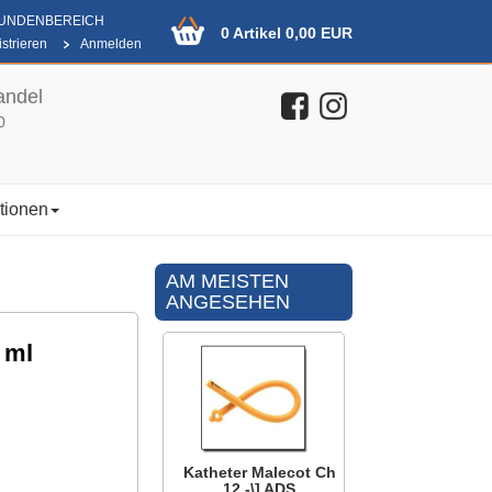
KUNDENBEREICH
0 Artikel 0,00 EUR
strieren
Anmelden
andel
0
tionen
AM MEISTEN
ANGESEHEN
 ml
Katheter Malecot Ch
12 -\] ADS