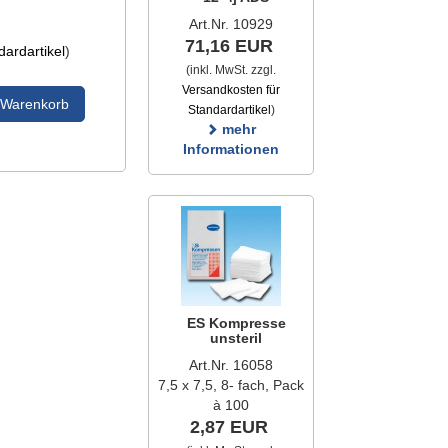
Art.Nr. 10929
71,16 EUR
ardartikel
)
(inkl. MwSt. zzgl.
Versandkosten für
 Warenkorb
Standardartikel
)
mehr
Informationen
ES Kompresse
unsteril
Art.Nr. 16058
7,5 x 7,5, 8- fach, Pack
à 100
2,87 EUR