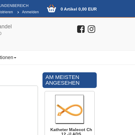
KUNDENBEREICH
0 Artikel 0,00 EUR
strieren
Anmelden
andel
0
tionen
AM MEISTEN
ANGESEHEN
Katheter Malecot Ch
12 -\] ADS