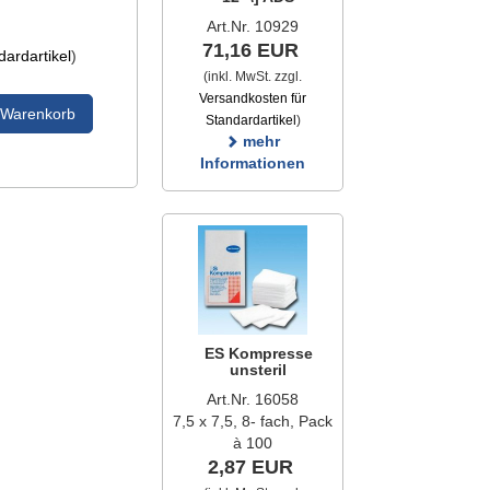
Art.Nr. 10929
71,16 EUR
ardartikel
)
(inkl. MwSt. zzgl.
Versandkosten für
 Warenkorb
Standardartikel
)
mehr
Informationen
ES Kompresse
unsteril
Art.Nr. 16058
7,5 x 7,5, 8- fach, Pack
à 100
2,87 EUR