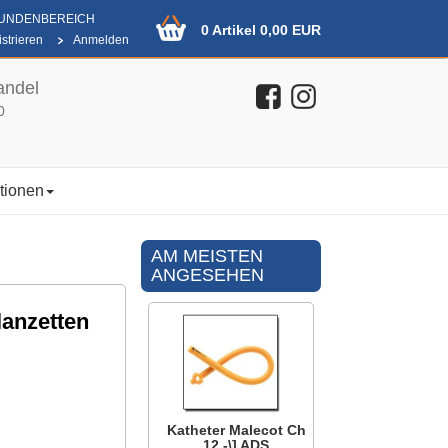
KUNDENBEREICH
0 Artikel 0,00 EUR
strieren
Anmelden
andel
0
tionen
AM MEISTEN
ANGESEHEN
lanzetten
Katheter Malecot Ch
12 -\] ADS