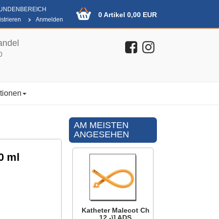
KUNDENBEREICH
0 Artikel 0,00 EUR
strieren
Anmelden
andel
0
tionen
AM MEISTEN
ANGESEHEN
0 ml
Katheter Malecot Ch
12 -\] ADS