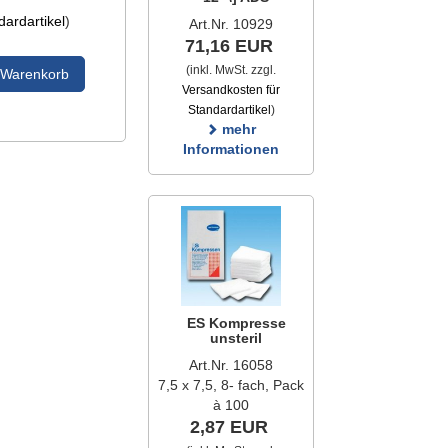
ardartikel
)
Art.Nr. 10929
71,16 EUR
(inkl. MwSt. zzgl.
 Warenkorb
Versandkosten für
Standardartikel
)
mehr
Informationen
ES Kompresse
unsteril
Art.Nr. 16058
7,5 x 7,5, 8- fach, Pack
à 100
2,87 EUR