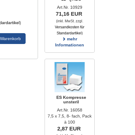
Art.Nr. 10929
71,16 EUR
(inkl. MwSt. zzgl.
ardartikel
)
Versandkosten für
Standardartikel
)
 Warenkorb
mehr
Informationen
ES Kompresse
unsteril
Art.Nr. 16058
7,5 x 7,5, 8- fach, Pack
à 100
2,87 EUR