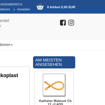
KUNDENBEREICH
0 Artikel 0,00 EUR
strieren
Anmelden
andel
0
tionen
AM MEISTEN
ANGESEHEN
koplast
Katheter Malecot Ch
12 -\] ADS