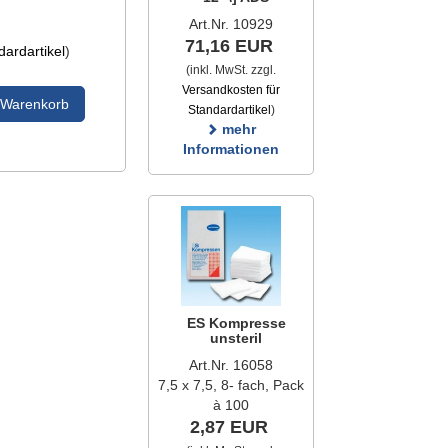
Art.Nr. 10929
71,16 EUR
ardartikel
)
(inkl. MwSt. zzgl.
Versandkosten für
 Warenkorb
Standardartikel
)
mehr
Informationen
ES Kompresse
unsteril
Art.Nr. 16058
7,5 x 7,5, 8- fach, Pack
à 100
2,87 EUR