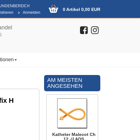
KUNDENBEREICH
0 Artikel 0,00 EUR
strieren
Anmelden
andel
0
tionen
AM MEISTEN
ANGESEHEN
ix H
Katheter Malecot Ch
12 -\] ADS