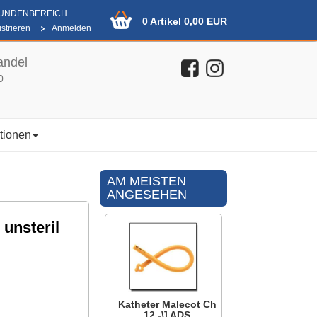
KUNDENBEREICH
0 Artikel 0,00 EUR
strieren
Anmelden
andel
0
tionen
AM MEISTEN
ANGESEHEN
 unsteril
Katheter Malecot Ch
12 -\] ADS