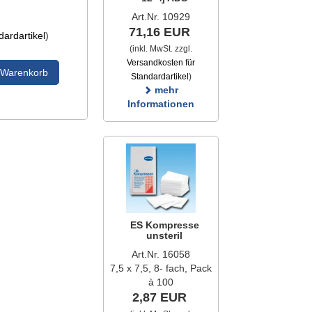
Art.Nr. 10929
71,16 EUR
ardartikel
)
(inkl. MwSt. zzgl.
Versandkosten für
 Warenkorb
Standardartikel
)
mehr
Informationen
ES Kompresse
unsteril
Art.Nr. 16058
7,5 x 7,5, 8- fach, Pack
à 100
2,87 EUR