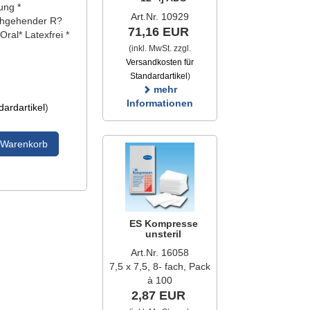
ung *
Art.Nr. 10929
chgehender R?
71,16 EUR
Oral* Latexfrei *
(inkl. MwSt. zzgl.
Versandkosten für
Standardartikel
)
mehr
Informationen
ardartikel
)
 Warenkorb
ES Kompresse
unsteril
Art.Nr. 16058
7,5 x 7,5, 8- fach, Pack
à 100
2,87 EUR