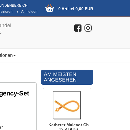
KUNDENBEREICH
0 Artikel 0,00 EUR
strieren
Anmelden
andel
0
tionen
AM MEISTEN
ANGESEHEN
gency-Set
Katheter Malecot Ch
s*
12 -\] ADS