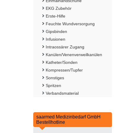
Einmalhandschuhe
EKG Zubehör
Erste-Hilfe
Feuchte Wundversorgung
Gipsbinden
Infusionen
Intraossärer Zugang
Kanülen/Venenverweilkanülen
Katheter/Sonden
Kompressen/Tupfer
Sonstiges
Spritzen
Verbandsmaterial
saarmed Medizinbedarf GmbH
Bestellhotline